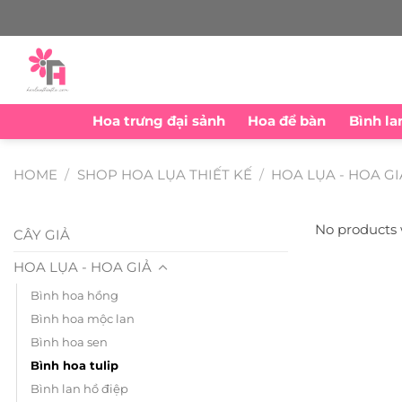
Skip
to
content
Hoa trưng đại sảnh
Hoa để bàn
Bình la
HOME
/
SHOP HOA LỤA THIẾT KẾ
/
HOA LỤA - HOA GI
No products 
CÂY GIẢ
HOA LỤA - HOA GIẢ
Bình hoa hồng
Bình hoa mộc lan
Bình hoa sen
Bình hoa tulip
Bình lan hồ điệp