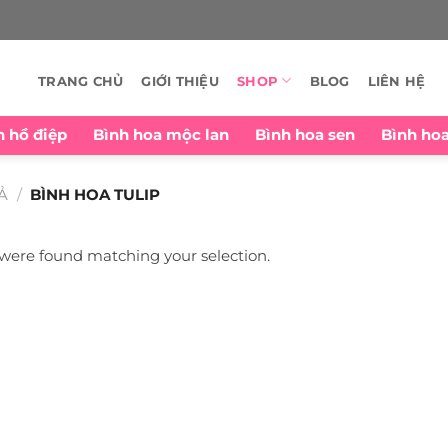
TRANG CHỦ
GIỚI THIỆU
SHOP
BLOG
LIÊN HỆ
n hồ điệp
Bình hoa mộc lan
Bình hoa sen
Bình ho
Ả
/
BÌNH HOA TULIP
were found matching your selection.