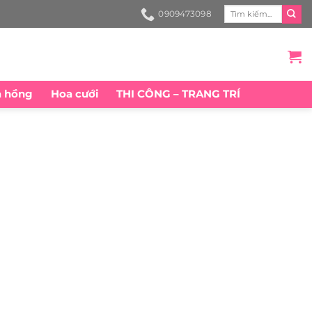
Search
0909473098
for:
a hồng
Hoa cưới
THI CÔNG – TRANG TRÍ