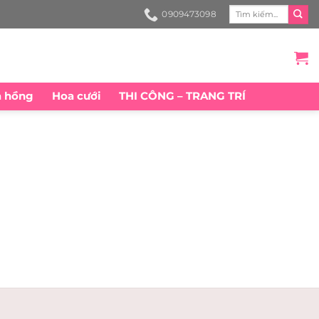
Search
0909473098
for:
a hồng
Hoa cưới
THI CÔNG – TRANG TRÍ