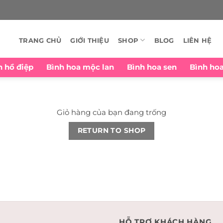
TRANG CHỦ
GIỚI THIỆU
SHOP
BLOG
LIÊN HỆ
n hồ điệp
Bình hoa mộc lan
Bình hoa sen
Bình ho
Giỏ hàng của bạn đang trống
RETURN TO SHOP
HỖ TRỢ KHÁCH HÀNG