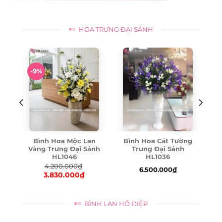
was:
is:
was:
is:
3.660.000₫.
3.459.000₫.
2.100.000₫.
1.993.000₫.
HOA TRƯNG ĐẠI SẢNH
-9%
Bình Hoa Mộc Lan
Bình Hoa Cát Tường
p
Vàng Trưng Đại Sảnh
Trưng Đại Sảnh
HL1046
HL1036
4.200.000
₫
6.500.000
₫
3.830.000
₫
Original
Current
price
price
was:
is:
BÌNH LAN HỒ ĐIỆP
4.200.000₫.
3.830.000₫.
0₫.
0₫.