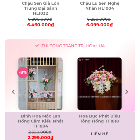
Chậu Sen Giả Lớn
iả
Chậu Lu Sen Nghệ
Trưng Đại Sảnh
8
Nhân HL1004
HL1032
6.200.000
₫
6.800.000
₫
6.099.000
₫
6.460.000
₫
Original
Current
Original
Current
price
price
price
price
was:
is:
was:
is:
6.200.000₫.
6.099.000₫.
6.800.000₫.
6.460.000₫.
THI CÔNG TRANG TRÍ HOA LỤA
-8%
Hoa Bục Phát Biểu
Bình Hoa Mộc Lan
c
Tông Hồng TT1818
Hồng Cắm Kiểu Nhật
TT1804
2.500.000
₫
LIÊN HỆ
2.299.000
₫
Original
Current