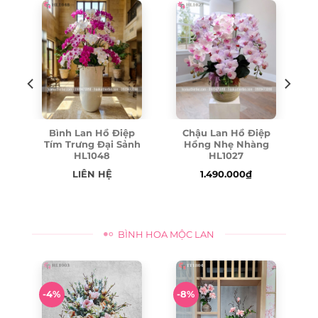
Bình Lan Hồ Điệp
Chậu Lan Hồ Điệp
p
Tím Trưng Đại Sảnh
Hồng Nhẹ Nhàng
HL1048
HL1027
LIÊN HỆ
1.490.000
₫
BÌNH HOA MỘC LAN
00₫.
0₫.
-4%
-8%