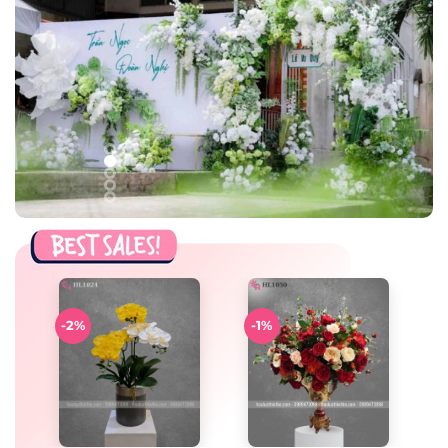
-2%
-1%