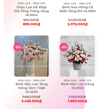
HOA LỤA - HOA GIẢ
HOA LỤA - HOA GIẢ
Chậu Lan Hồ Điệp
Bình Hoa Hồng Cổ
Giả Tông Trắng Vàng
Điển Tông Đỏ HL1050
HL1024
920.000
₫
5.430.000
₫
899.000
₫
5.376.000
₫
Original
Current
Original
Current
price
price
price
price
was:
is:
was:
is:
920.000₫.
899.000₫.
5.430.000₫.
5.376.000₫.
-5%
-5%
HOA LỤA - HOA GIẢ
HOA LỤA - HOA GIẢ
Bình Mộc Lan Tông
Bình Mộc Lan Hồng
Hồng Cắm 1 Mặt
HL1002
HL1020
3.660.000
₫
2.100.000
₫
3.459.000
₫
1.993.000
₫
Original
Current
Original
Current
price
price
price
price