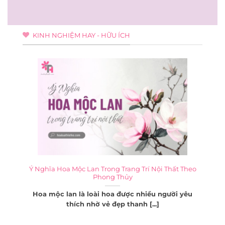
price
price
was:
is:
2.500.000₫.
2.299.000₫.
KINH NGHIỆM HAY - HỮU ÍCH
TPHCM
Ý Nghĩa Hoa Mộc Lan Trong Trang Trí Nội Thất Theo
Phong Thủy
hi lễ
Hoa mộc lan là loài hoa được nhiều người yêu
thích nhờ vẻ đẹp thanh [...]