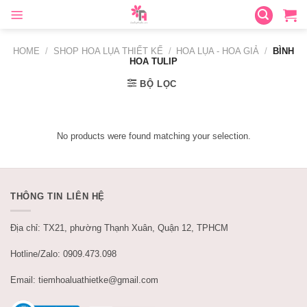
Skip
to
content
HOME
/
SHOP HOA LỤA THIẾT KẾ
/
HOA LỤA - HOA GIẢ
/
BÌNH
HOA TULIP
BỘ LỌC
No products were found matching your selection.
THÔNG TIN LIÊN HỆ
Địa chỉ: TX21, phường Thạnh Xuân, Quận 12, TPHCM
Hotline/Zalo: 0909.473.098
Email: tiemhoaluathietke@gmail.com