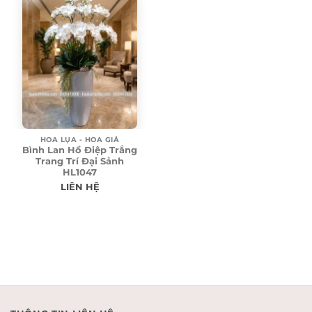
8.850.000₫.
7.900.000₫.
HOA LỤA - HOA GIẢ
Bình Lan Hồ Điệp Trắng
Trang Trí Đại Sảnh
HL1047
LIÊN HỆ