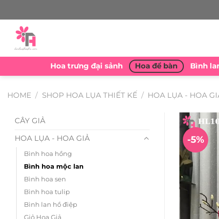
Skip
to
content
Hoa trưng đại sảnh
Hoa để bàn
Bình la
HOME
/
SHOP HOA LỤA THIẾT KẾ
/
HOA LỤA - HOA GI
CÂY GIẢ
HOA LỤA - HOA GIẢ
-5%
Bình hoa hồng
Bình hoa mộc lan
Bình hoa sen
Bình hoa tulip
Bình lan hồ điệp
Giỏ Hoa Giả