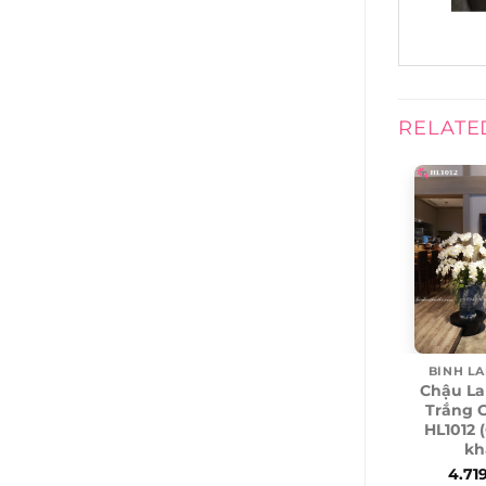
RELATE
BÌNH LA
Chậu La
Trắng 
HL1012 
kh
4.71