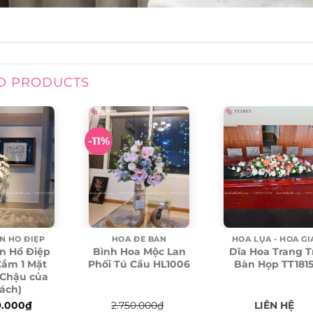
D PRODUCTS
-11%
N HỒ ĐIỆP
HOA LỤA - HOA GI
HOA ĐỂ BÀN
n Hồ Điệp
Dĩa Hoa Trang T
Bình Hoa Mộc Lan
Cắm 1 Mặt
Bàn Họp TT181
Phối Tú Cầu HL1006
(Chậu của
ách)
9.000
₫
LIÊN HỆ
2.750.000
₫