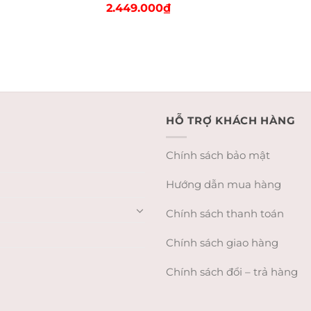
Original
Current
2.449.000
₫
price
price
was:
is:
2.750.000₫.
2.449.000₫.
HỖ TRỢ KHÁCH HÀNG
Chính sách bảo mật
Hướng dẫn mua hàng
Chính sách thanh toán
Chính sách giao hàng
Chính sách đổi – trả hàng