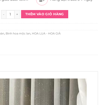
Bình Hoa Mộc Lan Đỏ HL1023 quantity
THÊM VÀO GIỎ HÀNG
bàn
,
Bình hoa mộc lan
,
HOA LỤA - HOA GIẢ