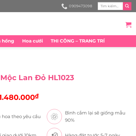
Search
0909473098
for:
a hồng
Hoa cưới
THI CÔNG – TRANG TRÍ
 Mộc Lan Đỏ HL1023
Original
₫
Current
1.480.000
price
price
Bình cắm lại sẽ giống mẫu
was:
is:
 hoa theo yêu cầu
90%
1.551.000₫.
1.480.000₫.
í giao dưới 10km
Hàng đặt trước 5-7 ngày