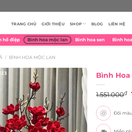
TRANG CHỦ
GIỚI THIỆU
SHOP
BLOG
LIÊN HỆ
n hồ điệp
Bình hoa mộc lan
Bình hoa sen
Bình ho
Ả
/
BÌNH HOA MỘC LAN
Bình Hoa
₫
1.551.000
Đổi màu
Miễn ph