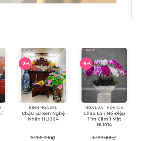
-2%
-5%
Ả
HOA LỤA - HOA GIẢ
BÌNH HOA SEN
rí
Chậu Lan Hồ Điệp
Chậu Lu Sen Nghệ
5
Tím Cắm 1 Mặt
Nhân HL1004
HL1014
3.300.000
₫
6.200.000
₫