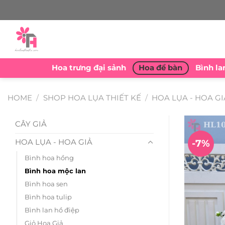
Skip
to
content
Hoa trưng đại sảnh
Hoa để bàn
Bình la
HOME
/
SHOP HOA LỤA THIẾT KẾ
/
HOA LỤA - HOA GI
CÂY GIẢ
HOA LỤA - HOA GIẢ
-7%
Bình hoa hồng
Bình hoa mộc lan
Bình hoa sen
Bình hoa tulip
Bình lan hồ điệp
Giỏ Hoa Giả