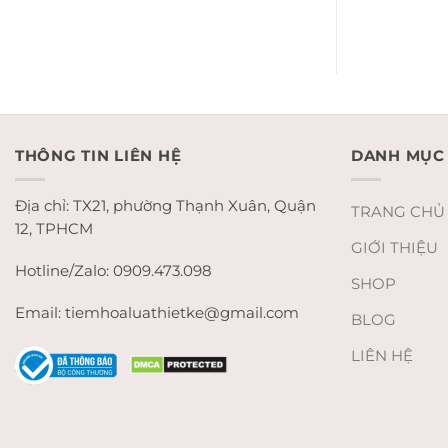
price
was:
2.700
THÔNG TIN LIÊN HỆ
DANH MỤC
Địa chỉ: TX21, phường Thạnh Xuân, Quận
TRANG CHỦ
12, TPHCM
GIỚI THIỆU
Hotline/Zalo: 0909.473.098
SHOP
Email: tiemhoaluathietke@gmail.com
BLOG
LIÊN HỆ