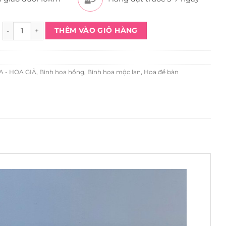
Bình Hoa Trà Tím Phối Mộc Lan HL1018 quantity
THÊM VÀO GIỎ HÀNG
 - HOA GIẢ
,
Bình hoa hồng
,
Bình hoa mộc lan
,
Hoa để bàn