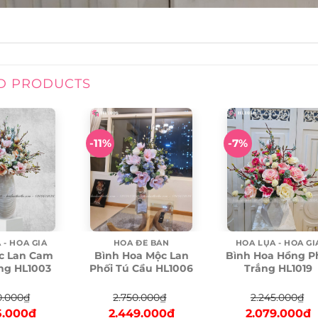
D PRODUCTS
-11%
-7%
HOA LỤA - HOA GI
HOA ĐỂ BÀN
 - HOA GIẢ
Bình Hoa Hồng P
Bình Hoa Mộc Lan
c Lan Cam
Trắng HL1019
Phối Tú Cầu HL1006
ng HL1003
2.245.000
₫
2.750.000
₫
0.000
₫
Original
C
Original
Current
nal
Current
2.079.000
₫
2.449.000
₫
5.000
₫