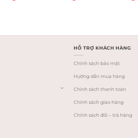
price
p
price
price
price
was:
is
was:
is:
is:
2.245.000₫.
2
2.750.000₫.
2.449.000₫.
.000₫.
2.595.000₫.
HỖ TRỢ KHÁCH HÀNG
Chính sách bảo mật
Hướng dẫn mua hàng
Chính sách thanh toán
Chính sách giao hàng
Chính sách đổi – trả hàng