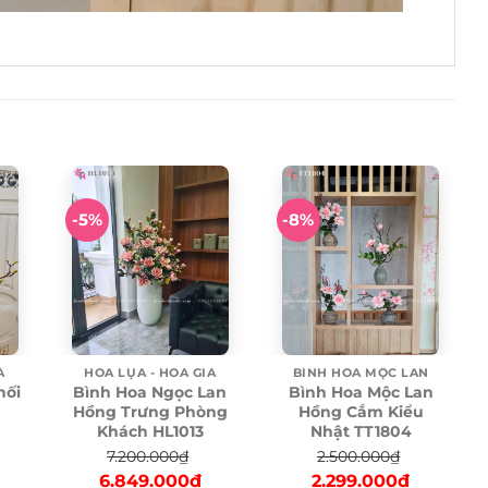
-5%
-8%
Ả
HOA LỤA - HOA GIẢ
BÌNH HOA MỘC LAN
hối
Bình Hoa Ngọc Lan
Bình Hoa Mộc Lan
Hồng Trưng Phòng
Hồng Cắm Kiểu
Khách HL1013
Nhật TT1804
7.200.000
₫
2.500.000
₫
urrent
Original
Current
Original
Current
6.849.000
₫
2.299.000
₫