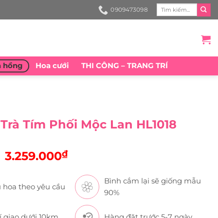
Search
0909473098
for:
a hồng
Hoa cưới
THI CÔNG – TRANG TRÍ
Trà Tím Phối Mộc Lan HL1018
Original
₫
Current
3.259.000
price
price
Bình cắm lại sẽ giống mẫu
was:
is:
 hoa theo yêu cầu
90%
3.499.000₫.
3.259.000₫.
í giao dưới 10km
Hàng đặt trước 5-7 ngày