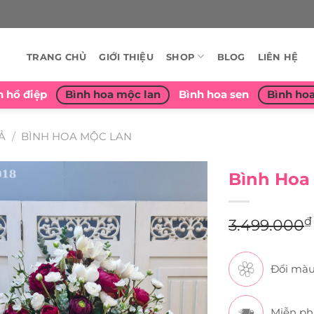
TRANG CHỦ
GIỚI THIỆU
SHOP
BLOG
LIÊN HỆ
n hồ điệp
Bình hoa mộc lan
Bình hoa sen
Bình ho
Ả
/
BÌNH HOA MỘC LAN
Bình Hoa 
₫
3.499.000
Đổi màu
Miễn ph