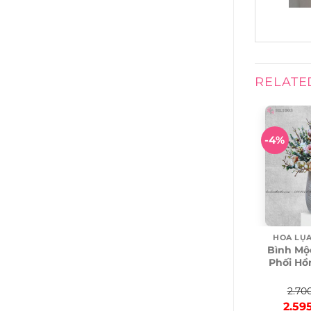
RELATE
-4%
HOA LỤA
Bình Mộ
Phối Hồ
2.70
Origi
2.59