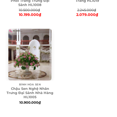
Phối Trắng Trưng Đại
Trắng HL1019
Sảnh HL1008
10.500.000
₫
2.245.000
₫
10.199.000
₫
2.079.000
₫
Original
Original
price
Current
price
Current
was:
price
was:
price
10.500.000₫.
is:
2.245.000₫.
is:
10.199.000₫.
2.079.000₫.
BÌNH HOA SEN
Chậu Sen Nghệ Nhân
Trưng Đại Sảnh Nhà Hàng
HL1005
10.900.000
₫