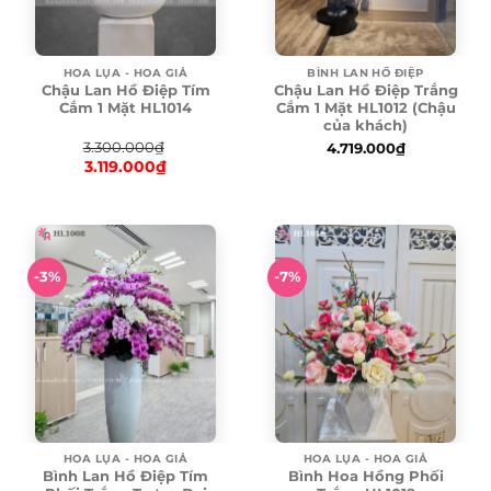
HOA LỤA - HOA GIẢ
BÌNH LAN HỒ ĐIỆP
Chậu Lan Hồ Điệp Tím
Chậu Lan Hồ Điệp Trắng
Cắm 1 Mặt HL1014
Cắm 1 Mặt HL1012 (Chậu
của khách)
3.300.000
₫
4.719.000
₫
3.119.000
₫
Original
price
Current
was:
price
3.300.000₫.
is:
3.119.000₫.
-3%
-7%
HOA LỤA - HOA GIẢ
HOA LỤA - HOA GIẢ
Bình Lan Hồ Điệp Tím
Bình Hoa Hồng Phối