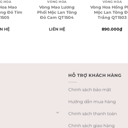
G HOA
VÒNG HOA
VÒNG HOA
Hoa Mao
Vòng Mao Lương
Vòng Hoa Hồng P
ông Đỏ Tím
Phối Mộc Lan Tông
Mộc Lan Tông Đ
1505
Đỏ Cam QT1504
Trắng QT1503
ÊN HỆ
LIÊN HỆ
890.000
₫
HỖ TRỢ KHÁCH HÀNG
Chính sách bảo mật
Hướng dẫn mua hàng
Chính sách thanh toán
Chính sách giao hàng