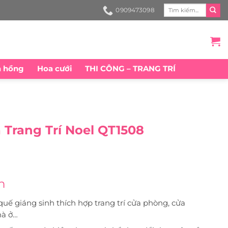
Search
0909473098
for:
a hồng
Hoa cưới
THI CÔNG – TRANG TRÍ
Trang Trí Noel QT1508
n
uế giáng sinh thích hợp trang trí cửa phòng, cửa
hà ở…