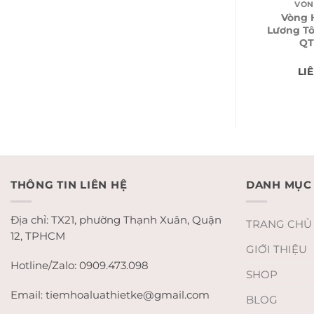
VÒN
Vòng 
Lương T
QT
LI
THÔNG TIN LIÊN HỆ
DANH MỤC
Địa chỉ: TX21, phường Thạnh Xuân, Quận
TRANG CHỦ
12, TPHCM
GIỚI THIỆU
Hotline/Zalo: 0909.473.098
SHOP
Email: tiemhoaluathietke@gmail.com
BLOG