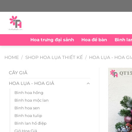
Skip
to
content
Hoa trưng đại sảnh
Hoa để bàn
Bình la
HOME
/
SHOP HOA LỤA THIẾT KẾ
/
HOA LỤA - HOA GI
CÂY GIẢ
HOA LỤA - HOA GIẢ
Bình hoa hồng
Bình hoa mộc lan
Bình hoa sen
Bình hoa tulip
Bình lan hồ điệp
Giỏ Hoa Giả