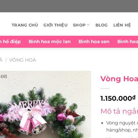
TRANG CHỦ
GIỚI THIỆU
SHOP
BLOG
LIÊN HỆ
n hồ điệp
Bình hoa mộc lan
Bình hoa sen
Bình ho
Ả
/
VÒNG HOA
Vòng Hoa 
₫
1.150.000
Mô tả ngắ
Vòng nguyệt q
hàng/shop, n