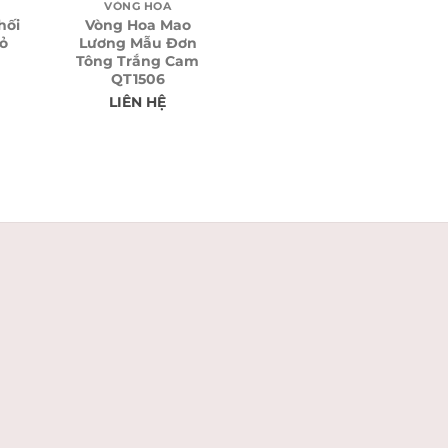
VÒNG HOA
hối
Vòng Hoa Mao
ỏ
Lương Mẫu Đơn
Tông Trắng Cam
QT1506
LIÊN HỆ