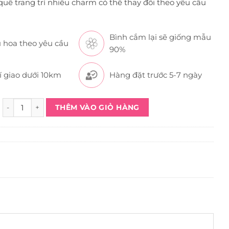
uế trang trí nhiều charm có thể thay đổi theo yêu cầu
Bình cắm lại sẽ giống mẫu
 hoa theo yêu cầu
90%
í giao dưới 10km
Hàng đặt trước 5-7 ngày
Vòng Hoa Trang Trí Noel QT1508 quantity
THÊM VÀO GIỎ HÀNG