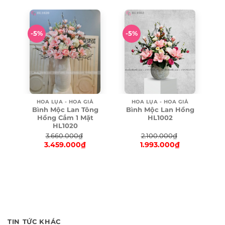
was:
price
was:
price
920.000₫.
is:
5.430.000₫.
is:
899.000₫.
5.376.000₫.
-5%
-5%
HOA LỤA - HOA GIẢ
HOA LỤA - HOA GIẢ
Bình Mộc Lan Tông
Bình Mộc Lan Hồng
Hồng Cắm 1 Mặt
HL1002
HL1020
3.660.000
₫
2.100.000
₫
3.459.000
₫
1.993.000
₫
Original
Original
price
Current
price
Current
was:
price
was:
price
3.660.000₫.
is:
2.100.000₫.
is:
3.459.000₫.
1.993.000₫.
TIN TỨC KHÁC