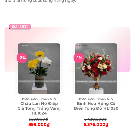
thư thái trong cuộc sống hàng ngày.
-2%
-1%
HOA LỤA - HOA GIẢ
HOA LỤA - HOA GIẢ
Chậu Lan Hồ Điệp
Bình Hoa Hồng Cổ
Giả Tông Trắng Vàng
Điển Tông Đỏ HL1050
HL1024
920.000
₫
5.430.000
₫
899.000
₫
5.376.000
₫
Original
Original
price
Current
price
Current