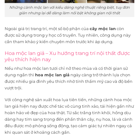
Những cành mộc lan với kiểu dáng nghệ thuật riêng biệt, tuy đơn
giản nhưng lại dễ dàng làm nổi bật không gian nội thất
Ngoài giá trị trang trí, một số bộ phận của
cây mộc lan
còn
được sử dụng trong y học cổ truyền. Tuy nhiên, công dụng này
cần tham khảo ý kiến chuyên môn trước khi áp dụng.
Hoa mộc lan giả – Xu hướng trang trí nội thất được
yêu thích hiện nay
Nếu như hoa mộc lan tươi chỉ nở theo mùa và có thời gian sử
dụng ngắn thì
hoa mộc lan giả
ngày càng trở thành lựa chọn
được nhiều gia đình yêu thích nhờ tính thẩm mỹ cao và độ bền
vượt trội.
Với công nghệ sản xuất hoa lụa tiên tiến, những cành hoa mộc
lan giả hiện nay được chế tác vô cùng tinh xảo, tái hiện gần như
hoàn hảo vẻ đẹp của hoa thật. Từ sắc trắng tinh khôi, hồng dịu
dàng hay tím sang trọng đến phần thân cây, nụ hoa, lá và cành
đều được mô phỏng sống động, tạo cảm giác tự nhiên ngay cả
khi quan sát ở khoảng cách gần.