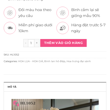
Đổi màu hoa theo
Bình cắm lại sẽ
yêu cầu
giống mẫu 90%
Miễn phí giao dưới
Hàng đặt trước 5-7
10km
ngày
Bình Lan Hồ Điệp Trắng 1M6 Trang Trí Chung Cư HL1052 q
THÊM VÀO GIỎ HÀNG
SKU:
HL1052
Categories:
HOA LỤA - HOA GIẢ
,
Bình lan hồ điệp
,
Hoa trưng đại sảnh
MÔ TẢ