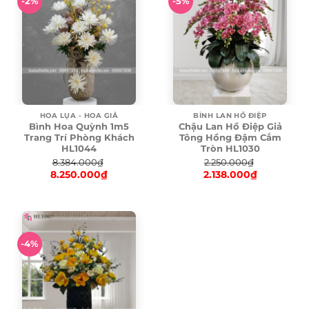
-2%
-5%
HOA LỤA - HOA GIẢ
BÌNH LAN HỒ ĐIỆP
Bình Hoa Quỳnh 1m5
Chậu Lan Hồ Điệp Giả
Trang Trí Phòng Khách
Tông Hồng Đậm Cắm
HL1044
Tròn HL1030
8.384.000
₫
2.250.000
₫
8.250.000
₫
2.138.000
₫
Original
Original
price
Current
price
Current
was:
price
was:
price
8.384.000₫.
is:
2.250.000₫.
is:
8.250.000₫.
2.138.000₫.
-4%