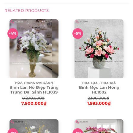
RELATED PRODUCTS
-4%
-5%
HOA TRƯNG ĐẠI SẢNH
HOA LỤA - HOA GIẢ
Bình Lan Hồ Điệp Trắng
Bình Mộc Lan Hồng
Trưng Đại Sảnh HL1039
HL1002
8.200.000
₫
2.100.000
₫
7.900.000
₫
1.993.000
₫
Original
Original
price
Current
price
Current
was:
price
was:
price
8.200.000₫.
is:
2.100.000₫.
is:
7.900.000₫.
1.993.000₫.