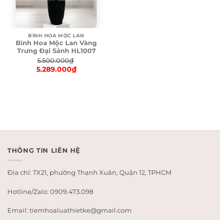
BÌNH HOA MỘC LAN
Bình Hoa Mộc Lan Vàng
Trưng Đại Sảnh HL1007
5.500.000
₫
5.289.000
₫
Original
price
Current
was:
price
5.500.000₫.
is:
5.289.000₫.
THÔNG TIN LIÊN HỆ
Địa chỉ: TX21, phường Thạnh Xuân, Quận 12, TPHCM
Hotline/Zalo: 0909.473.098
Email: tiemhoaluathietke@gmail.com