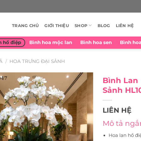
TRANG CHỦ
GIỚI THIỆU
SHOP
BLOG
LIÊN HỆ
n hồ điệp
Bình hoa mộc lan
Bình hoa sen
Bình ho
Ả
/
HOA TRƯNG ĐẠI SẢNH
Bình Lan 
Sảnh HL1
LIÊN HỆ
Mô tả ngắ
Hoa lan hồ đi