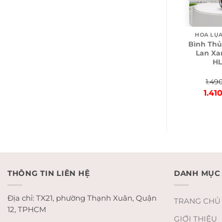
HOA LỤA
Bình Thủ
Lan Xa
HL
1.49
Origi
1.41
price
was:
1.49
THÔNG TIN LIÊN HỆ
DANH MỤC
Địa chỉ: TX21, phường Thạnh Xuân, Quận
TRANG CHỦ
12, TPHCM
GIỚI THIỆU