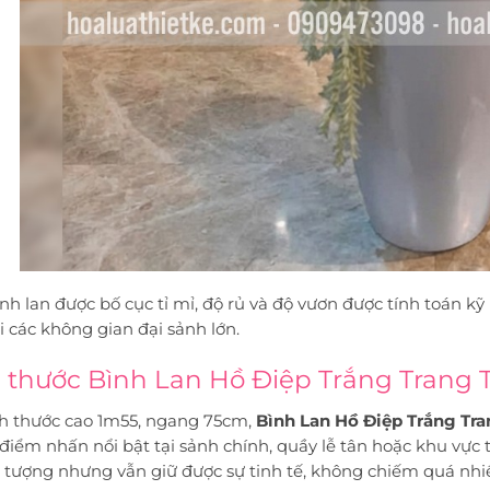
nh lan được bố cục tỉ mỉ, độ rủ và độ vươn được tính toán kỹ
i các không gian đại sảnh lớn.
 thước Bình Lan Hồ Điệp Trắng Trang T
ch thước cao 1m55, ngang 75cm,
Bình Lan Hồ Điệp Trắng Tra
điểm nhấn nổi bật tại sảnh chính, quầy lễ tân hoặc khu vực 
 tượng nhưng vẫn giữ được sự tinh tế, không chiếm quá nhiề