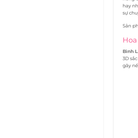
hay nh
sự chu
Sản ph
Hoa 
Bình L
3D sắc
gãy nế