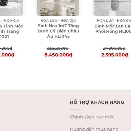
HOA LỤA - HOA GIẢ
 - HOA GIẢ
HOA LỤA - HOA GI
Bình Hoa 1m7 Tông
y Tinh Mộc
Bình Mộc Lan C
Xanh Cổ Điển Châu
nh Trắng
Phối Hồng HL10
Âu HL1045
1001
8.525.000
₫
0.000
₫
2.700.000
₫
Original
Current
nal
Current
Original
C
8.450.000
₫
0.000
₫
2.595.000
₫
price
price
price
price
p
was:
is:
is:
was:
is
8.525.000₫.
8.450.000₫.
0.000₫.
1.410.000₫.
2.700.000₫.
2
HỖ TRỢ KHÁCH HÀNG
Chính sách bảo mật
Hướng dẫn mua hàng