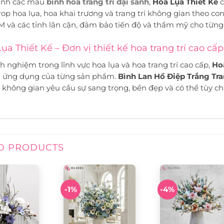
ạnh các mẫu
bình hoa trang trí đại sảnh
,
Hoa Lụa Thiết Kế
c
op hoa lụa, hoa khai trương và trang trí không gian theo con
 và các tỉnh lân cận, đảm bảo tiến độ và thẩm mỹ cho từng 
ụa Thiết Kế – Đơn vị thiết kế hoa trang trí cao cấp
nh nghiệm trong lĩnh vực hoa lụa và hoa trang trí cao cấp,
Ho
h ứng dụng của từng sản phẩm.
Bình Lan Hồ Điệp Trắng Tra
không gian yêu cầu sự sang trọng, bền đẹp và có thể tùy ch
D PRODUCTS
-1%
-4%