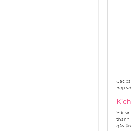
Các cà
hợp vớ
Kích
Với kí
thành 
gây ấn