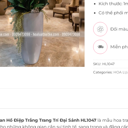
Kích thước: 1
Có thể phối m
Đổi màu
Miễn ph
SKU:
HL1047
Categories:
HOA LỤA
an Hồ Điệp Trắng Trang Trí Đại Sảnh HL1047
là mẫu hoa tra
cho những không gian cần sự tinh tế, sang trọng và đẳng cấp