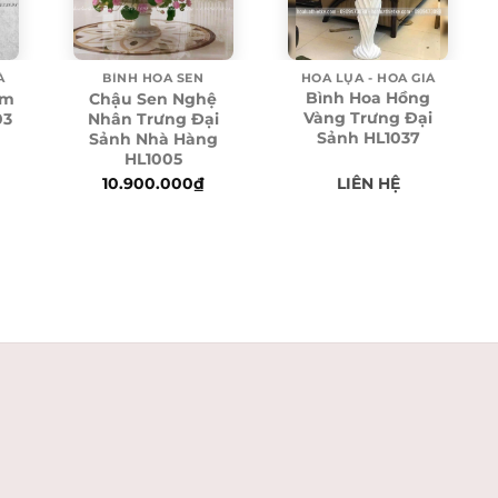
HOA LỤA - HOA GIẢ
BÌNH HOA SEN
Ả
Bình Hoa Hồng
Chậu Sen Nghệ
am
Vàng Trưng Đại
Nhân Trưng Đại
03
Sảnh HL1037
Sảnh Nhà Hàng
HL1005
LIÊN HỆ
10.900.000
₫
urrent
rice
:
.595.000₫.