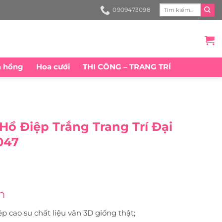
Search
0909473098
for:
a hồng
Hoa cưới
THI CÔNG – TRANG TRÍ
Hồ Điệp Trắng Trang Trí Đại
047
n
ệp cao su chất liệu vân 3D giống thật;