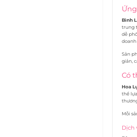
Ứng 
Bình L
trung 
dễ phố
doanh 
Sản ph
giản, c
Có t
Hoa Lụ
thể lự
thương
Mỗi sả
Dịch 