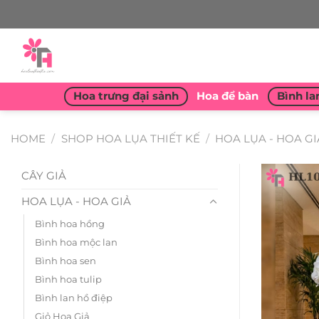
Skip
to
content
Hoa trưng đại sảnh
Hoa để bàn
Bình la
HOME
/
SHOP HOA LỤA THIẾT KẾ
/
HOA LỤA - HOA GI
CÂY GIẢ
HOA LỤA - HOA GIẢ
Bình hoa hồng
Bình hoa mộc lan
Bình hoa sen
Bình hoa tulip
Bình lan hồ điệp
Giỏ Hoa Giả