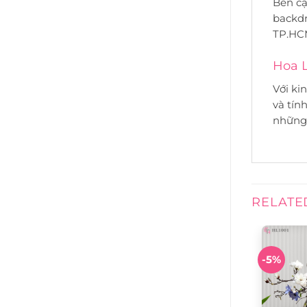
Bên c
backdr
TP.HCM
Hoa L
Với ki
và tín
những 
RELATE
-5%