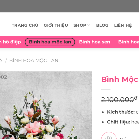
TRANG CHỦ
GIỚI THIỆU
SHOP
BLOG
LIÊN HỆ
n hồ điệp
Bình hoa mộc lan
Bình hoa sen
Bình ho
Ả
/
BÌNH HOA MỘC LAN
Bình Mộc
₫
2.100.000
Kích thước:
c
Chất liệu:
hoa