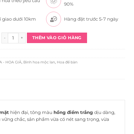
 hoa theo yêu cầu
90%
í giao dưới 10km
Hàng đặt trước 5-7 ngày
Bình Mộc Lan Hồng HL1002 quantity
THÊM VÀO GIỎ HÀNG
 - HOA GIẢ
,
Bình hoa mộc lan
,
Hoa để bàn
 mặt
hiện đại, tông màu
hồng điểm trắng
dịu dàng,
g
vững chắc, sản phẩm vừa có nét sang trọng, vừa