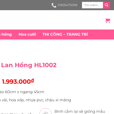
Search
0909473098
for:
a hồng
Hoa cưới
THI CÔNG – TRANG TRÍ
 Lan Hồng HL1002
Original
₫
Current
1.993.000
price
price
ao 60cm x ngang 45cm
was:
is:
 vải, hoa xốp, nhựa pvc, chậu xi măng
2.100.000₫.
1.993.000₫.
Bình cắm lại sẽ giống mẫu