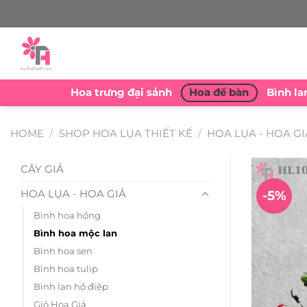
Skip
to
content
Hoa trưng đại sảnh
Hoa để bàn
Bình la
HOME
/
SHOP HOA LỤA THIẾT KẾ
/
HOA LỤA - HOA GI
CÂY GIẢ
HOA LỤA - HOA GIẢ
-5%
Bình hoa hồng
Bình hoa mộc lan
Bình hoa sen
Bình hoa tulip
Bình lan hồ điệp
Giỏ Hoa Giả