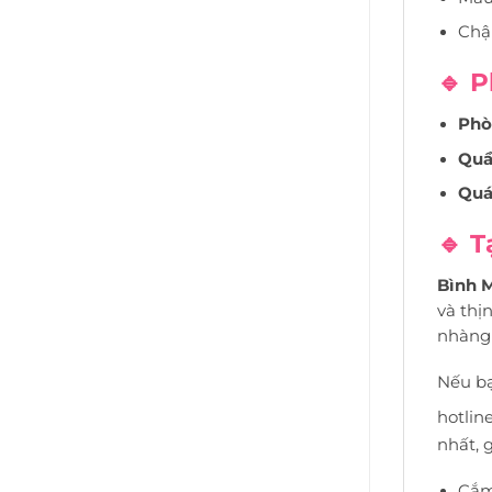
Chậu
🔹 P
Phò
Quầ
Quá
🔹 
Bình 
và thị
nhàng 
Nếu b
hotlin
nhất, 
Cắm