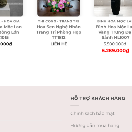
 - HOA GIẢ
BÌNH HOA MỘC LA
THI CÔNG - TRANG TRÍ
a Mộc Lan
Bình Hoa Mộc L
Hoa Sen Nghệ Nhân
Bông Lớn
Vàng Trưng Đạ
Trang Trí Phòng Họp
1015
Sảnh HL1007
TT1812
.000
₫
5.500.000
₫
LIÊN HỆ
Original
C
5.289.000
₫
price
p
was:
is
5.500.000₫.
5
HỖ TRỢ KHÁCH HÀNG
Chính sách bảo mật
Hướng dẫn mua hàng