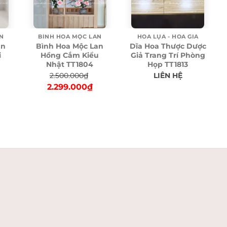
N
BÌNH HOA MỘC LAN
HOA LỤA - HOA GIẢ
an
Bình Hoa Mộc Lan
Dĩa Hoa Thược Dược
i
Hồng Cắm Kiểu
Giả Trang Trí Phòng
Nhật TT1804
Họp TT1813
2.500.000
₫
LIÊN HỆ
urrent
Original
Current
2.299.000
₫
rice
price
price
:
was:
is:
.289.000₫.
2.500.000₫.
2.299.000₫.