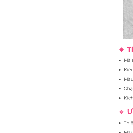
🔹 
Mã 
Kiể
Màu
Chậ
Kíc
🔹 Ư
Thiế
Màu 