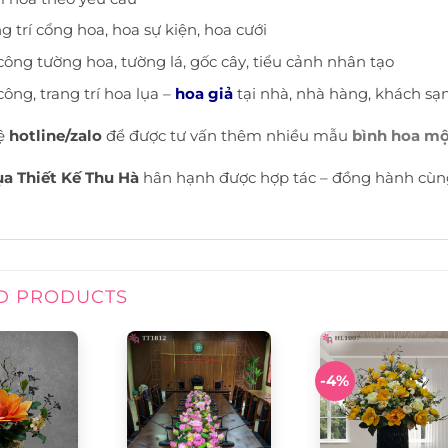
g trí cổng hoa, hoa sự kiện, hoa cưới
công tường hoa, tường lá, gốc cây, tiểu cảnh nhân tạo
công, trang trí hoa lụa –
hoa giả
tại nhà, nhà hàng, khách sạ
hệ
hotline/zalo
để được tư vấn thêm nhiều mẫu
bình hoa mộ
a Thiết Kế Thu Hà
hân hạnh được hợp tác – đồng hành cùng
D PRODUCTS
-4%