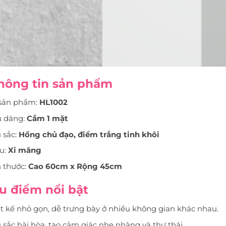
Thông tin sản phẩm
sản phẩm:
HL1002
u dáng:
Cắm 1 mặt
 sắc:
Hồng chủ đạo, điểm trắng tinh khôi
u:
Xi măng
h thước:
Cao 60cm x Rộng 45cm
u điểm nổi bật
t kế nhỏ gọn, dễ trưng bày ở nhiều không gian khác nhau.
sắc hài hòa, tạo cảm giác nhẹ nhàng và thư thái.