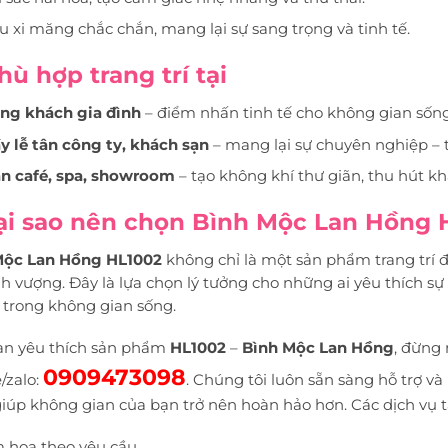
 xi măng chắc chắn, mang lại sự sang trọng và tinh tế.
hù hợp trang trí tại
ng khách gia đình
– điểm nhấn tinh tế cho không gian sống
y lễ tân công ty, khách sạn
– mang lại sự chuyên nghiệp – t
n café, spa, showroom
– tạo không khí thư giãn, thu hút k
Tại sao nên chọn Bình Mộc Lan Hồng 
Mộc Lan Hồng HL1002
không chỉ là một sản phẩm trang trí đ
nh vượng. Đây là lựa chọn lý tưởng cho những ai yêu thích 
trong không gian sống.
ạn yêu thích sản phẩm
HL1002
–
Bình Mộc Lan Hồng
, đừng 
0909473098
e/zalo:
. Chúng tôi luôn sẵn sàng hỗ trợ
giúp không gian của bạn trở nên hoàn hảo hơn. Các dịch vụ 
 hoa theo yêu cầu