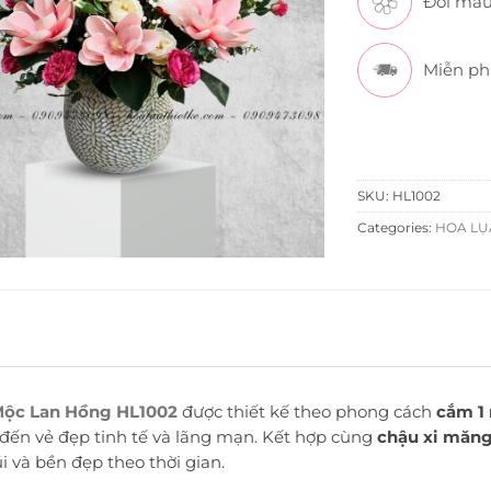
Đổi màu
Miễn ph
SKU:
HL1002
Categories:
HOA LỤA
Mộc Lan Hồng HL1002
được thiết kế theo phong cách
cắm 1
ến vẻ đẹp tinh tế và lãng mạn. Kết hợp cùng
chậu xi măn
i và bền đẹp theo thời gian.