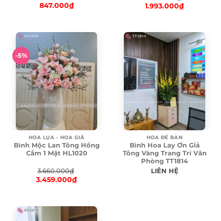
847.000
₫
1.993.000
₫
Original
Original
price
Current
price
Current
was:
price
was:
price
899.000₫.
is:
2.100.000₫.
is:
847.000₫.
1.993.000₫.
-5%
HOA LỤA - HOA GIẢ
HOA ĐỂ BÀN
Bình Mộc Lan Tông Hồng
Bình Hoa Lay Ơn Giả
Cắm 1 Mặt HL1020
Tông Vàng Trang Trí Văn
Phòng TT1814
3.660.000
₫
LIÊN HỆ
3.459.000
₫
Original
price
Current
was:
price
3.660.000₫.
is:
3.459.000₫.