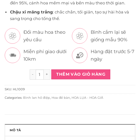
đến 95%, cánh hoa mềm mại và bền màu theo thời gian.
Chậu xi măng trắng
: chắc chắn, tối giản, tạo sự hài hòa và
sang trọng cho tổng thể.
Đổi màu hoa theo
Bình cắm lại sẽ
yêu cầu
giống mẫu 90%
Miễn phí giao dưới
Hàng đặt trước 5-7
10km
ngày
Chậu Lan Hồ Điệp Trắng Tím 7 Cành HL1009 quantity
THÊM VÀO GIỎ HÀNG
SKU:
HL1009
Categories:
Bình lan hồ điệp
,
Hoa để bàn
,
HOA LỤA - HOA GIẢ
MÔ TẢ