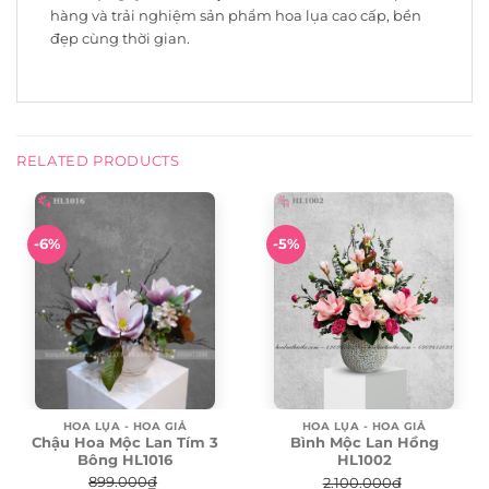
hàng và trải nghiệm sản phẩm hoa lụa cao cấp, bền
đẹp cùng thời gian.
RELATED PRODUCTS
-6%
-5%
HOA LỤA - HOA GIẢ
HOA LỤA - HOA GIẢ
Chậu Hoa Mộc Lan Tím 3
Bình Mộc Lan Hồng
Bông HL1016
HL1002
899.000
₫
2.100.000
₫