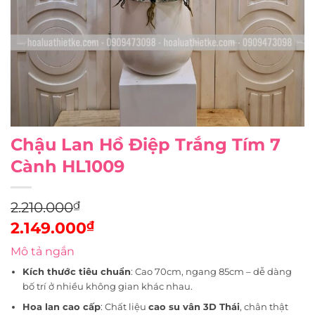
Chậu Lan Hồ Điệp Trắng Tím 7
Cành HL1009
2.210.000
₫
Original
₫
2.149.000
price
Current
Mô tả ngắn
was:
price
Kích thước tiêu chuẩn
: Cao 70cm, ngang 85cm – dễ dàng
2.210.000₫.
is:
bố trí ở nhiều không gian khác nhau.
2.149.000₫.
Hoa lan cao cấp
: Chất liệu
cao su vân 3D Thái
, chân thật