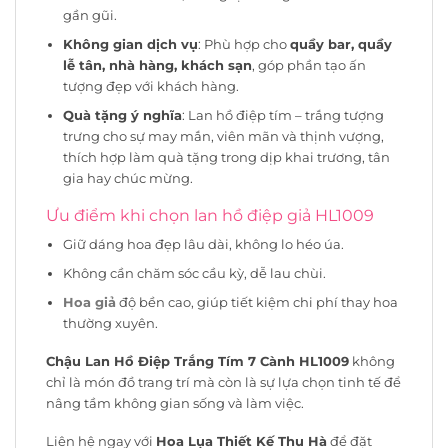
gần gũi.
Không gian dịch vụ
: Phù hợp cho
quầy bar, quầy
lễ tân, nhà hàng, khách sạn
, góp phần tạo ấn
tượng đẹp với khách hàng.
Quà tặng ý nghĩa
: Lan hồ điệp tím – trắng tượng
trưng cho sự may mắn, viên mãn và thịnh vượng,
thích hợp làm quà tặng trong dịp khai trương, tân
gia hay chúc mừng.
Ưu điểm khi chọn lan hồ điệp giả HL1009
Giữ dáng hoa đẹp lâu dài, không lo héo úa.
Không cần chăm sóc cầu kỳ, dễ lau chùi.
Hoa giả
độ bền cao, giúp tiết kiệm chi phí thay hoa
thường xuyên.
Chậu Lan Hồ Điệp Trắng Tím 7 Cành HL1009
không
chỉ là món đồ trang trí mà còn là sự lựa chọn tinh tế để
nâng tầm không gian sống và làm việc.
Liên hệ ngay với
Hoa Lụa Thiết Kế Thu Hà
để đặt