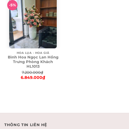
-5%
HOA LỤA - HOA GIẢ
Bình Hoa Ngọc Lan Hồng
Trưng Phòng Khách
HL1013
7.200.000
₫
6.849.000
₫
Original
price
Current
was:
price
7.200.000₫.
is:
6.849.000₫.
THÔNG TIN LIÊN HỆ