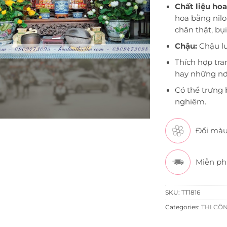
Chất liệu hoa
hoa bằng nilo
chân thật, bụ
Chậu:
Chậu lu
Thích hợp tra
hay những nơ
Có thể trưng 
nghiêm.
Đổi màu
Miễn ph
SKU:
TT1816
Categories:
THI CÔN