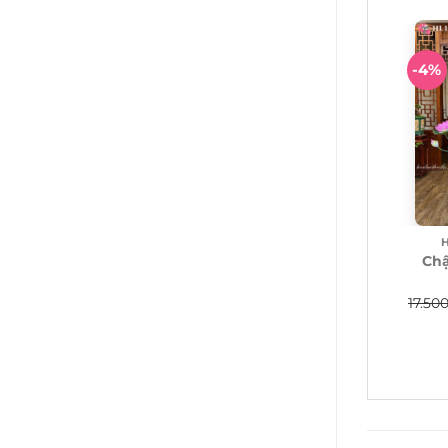
-4%
H
Ch
17.50