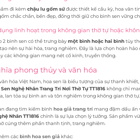
hẩm đi kèm
chậu lu gốm sứ
được thiết kế cầu kỳ, hoa văn tin
ốm chắc chắn, bền đẹp, đồng thời giữ cho bình sen vững chã
ụng linh hoạt trong không gian thờ tự hoặc khô
2 bình sen có thể trưng bày
một bình hoặc hai bình
tùy th
ạo nên sự hài hòa, trang nghiêm. Đây là lựa chọn hoàn hảo đ
y các không gian mang nét cổ kính, truyền thống.
hĩa phong thủy và văn hóa
văn hóa Việt Nam, hoa sen là biểu tượng của sự thanh khiết, 
 Sen Nghệ Nhân Trang Trí Nơi Thờ Tự TT1816
không chỉ man
a, lan tỏa sự bình an và tôn nghiêm trong không gian thờ tự.
ạn đang tìm kiếm bình
hoa giả trang trí
mang đậm dấu ấn văn
ghệ Nhân TT1816
chính là sự lựa chọn lý tưởng. Sản phẩm vừ
hờ cúng thêm phần thanh tịnh, trang nghiêm.
hêm các
bình hoa sen giả
khác: