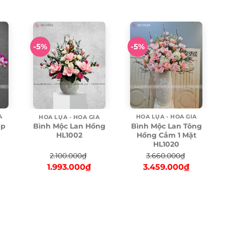
-5%
-5%
Ả
HOA LỤA - HOA GIẢ
HOA LỤA - HOA GIẢ
ệp
Bình Mộc Lan Tông
Bình Mộc Lan Hồng
Hồng Cắm 1 Mặt
HL1002
HL1020
3.660.000
₫
2.100.000
₫
urrent
Original
Current
Original
Current
3.459.000
₫
1.993.000
₫
ice
price
price
price
price
was:
is:
was:
is:
119.000₫.
3.660.000₫.
3.459.000
2.100.000₫.
1.993.000₫.