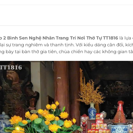
2 Bình Sen Nghệ Nhân Trang Trí Nơi Thờ Tự TT1816
là lựa
ại sự trang nghiêm và thanh tịnh. Với kiểu dáng cân đối, kí
ng bày tại bàn thờ gia tiên, chùa chiền hay các không gian t