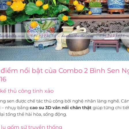
điểm nổi bật của Combo 2 Bình Sen Ng
16
 kế thủ công tinh xảo
ng sen được chế tác thủ công bởi nghệ nhân làng nghề. Cá
ài – nhụy bằng
cao su 3D vân nổi chân thật
giúp từng chi tiế
ại tổng thể hài hòa, sống động.
lu gốm sứ truyền thống