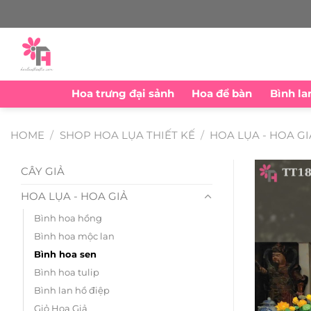
Skip
to
content
Hoa trưng đại sảnh
Hoa để bàn
Bình la
HOME
/
SHOP HOA LỤA THIẾT KẾ
/
HOA LỤA - HOA GI
CÂY GIẢ
HOA LỤA - HOA GIẢ
Bình hoa hồng
Bình hoa mộc lan
Bình hoa sen
Bình hoa tulip
Bình lan hồ điệp
Giỏ Hoa Giả