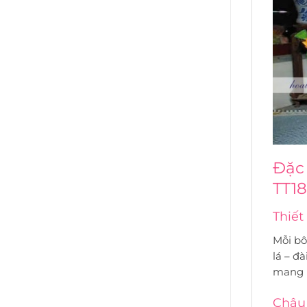
Đặc 
TT18
Thiết
Mỗi bô
lá – đ
mang l
Chậu 