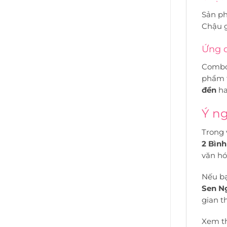
Sản p
Chậu g
Ứng d
Combo 
phẩm t
đền
ha
Ý ng
Trong 
2 Bình
văn hó
Nếu b
Sen N
gian t
Xem t