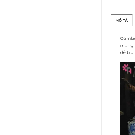
MÔ TẢ
Combo 
mang l
để trư