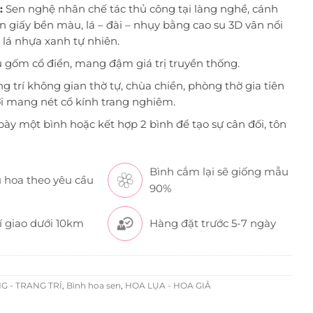
:
Sen nghệ nhân chế tác thủ công tại làng nghề, cánh
n giấy bền màu, lá – đài – nhụy bằng cao su 3D vân nổi
i lá nhựa xanh tự nhiên.
 gốm cổ điển, mang đậm giá trị truyền thống.
ng trí không gian thờ tự, chùa chiền, phòng thờ gia tiên
i mang nét cổ kính trang nghiêm.
bày một bình hoặc kết hợp 2 bình để tạo sự cân đối, tôn
Bình cắm lại sẽ giống mẫu
 hoa theo yêu cầu
90%
í giao dưới 10km
Hàng đặt trước 5-7 ngày
G - TRANG TRÍ
,
Bình hoa sen
,
HOA LỤA - HOA GIẢ