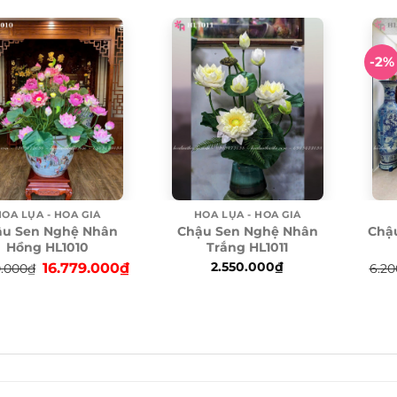
-2%
OA LỤA - HOA GIẢ
HOA LỤA - HOA GIẢ
ậu Sen Nghệ Nhân
Chậu Sen Nghệ Nhân
Chậ
Hồng HL1010
Trắng HL1011
Original
Current
2.550.000
₫
16.779.000
₫
0.000
₫
6.20
price
price
was:
is:
17.500.000₫.
16.779.000₫.