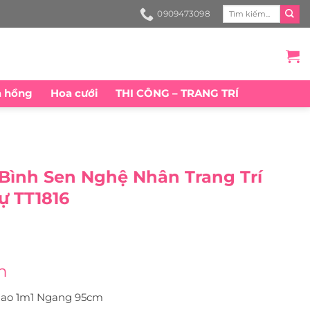
Search
0909473098
for:
a hồng
Hoa cưới
THI CÔNG – TRANG TRÍ
Bình Sen Nghệ Nhân Trang Trí
ự TT1816
n
ao 1m1 Ngang 95cm