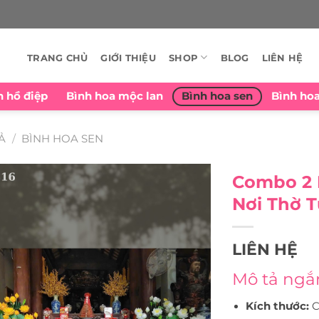
TRANG CHỦ
GIỚI THIỆU
SHOP
BLOG
LIÊN HỆ
n hồ điệp
Bình hoa mộc lan
Bình hoa sen
Bình ho
Ả
/
BÌNH HOA SEN
Combo 2 
Nơi Thờ T
LIÊN HỆ
Mô tả ngắ
Kích thước:
C