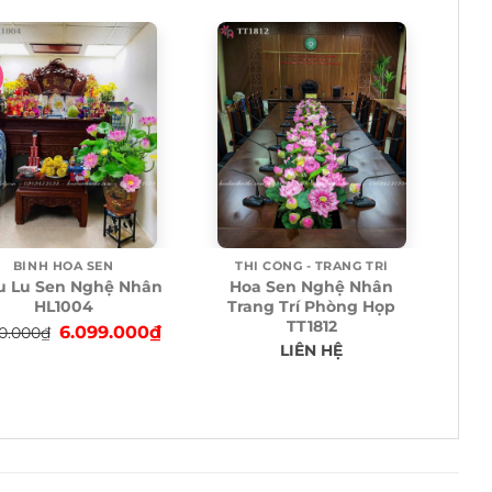
BÌNH HOA SEN
THI CÔNG - TRANG TRÍ
u Lu Sen Nghệ Nhân
Hoa Sen Nghệ Nhân
HL1004
Trang Trí Phòng Họp
TT1812
Original
Current
6.099.000
₫
0.000
₫
LIÊN HỆ
price
price
was:
is:
6.200.000₫.
6.099.000₫.