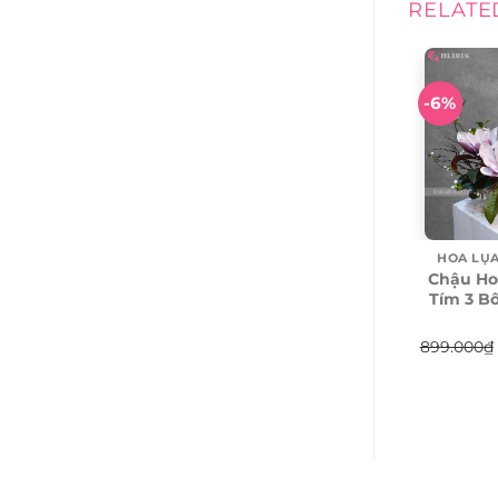
RELATE
-6%
HOA LỤA
Chậu Ho
Tím 3 B
899.000
₫